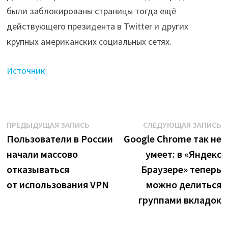
были заблокированы страницы тогда ещё
действующего президента в Twitter и других
крупных американских социальных сетях.
Источник
Навигация
Предыдущая
С
ПРЕДЫДУЩАЯ ЗАПИСЬ
СЛЕДУЮЩАЯ ЗАПИСЬ
запись:
з
Пользователи в России
Google Chrome так не
по
начали массово
умеет: в «Яндекс
записям
отказываться
Браузере» теперь
от использования VPN
можно делиться
группами вкладок