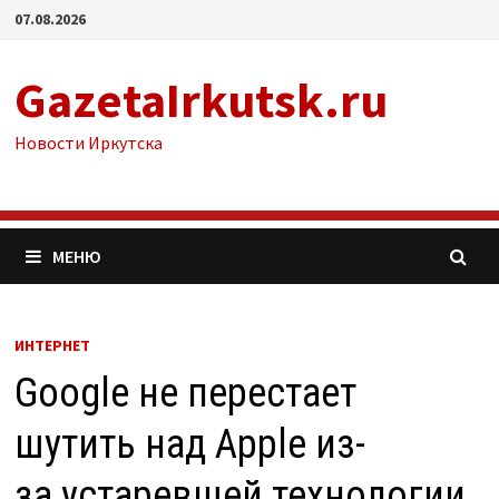
Перейти
07.08.2026
к
содержимому
GazetaIrkutsk.ru
Новости Иркутска
МЕНЮ
ИНТЕРНЕТ
Google не перестает
шутить над Apple из-
за устаревшей технологии