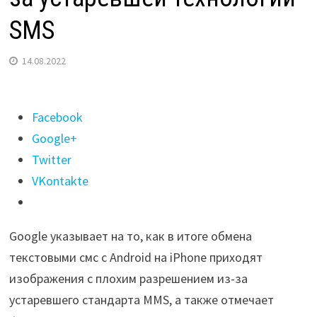
SMS
14.08.2022
Поделиться
Facebook
"Google
Google+
не
Twitter
перестает
VKontakte
шутить
над Apple
Google указывает на то, как в итоге обмена
из-
текстовыми смс с Android на iPhone приходят
за устаревшей
изображения с плохим разрешением из-за
технологии
устаревшего стандарта MMS, а также отмечает
SMS"