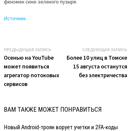
феномен сине-зеленого пузыря.
Источник
Навигация
Предыдущая
С
ПРЕДЫДУЩАЯ ЗАПИСЬ
СЛЕДУЮЩАЯ ЗАПИСЬ
запись:
з
Осенью на YouTube
Более 10 улиц в Томске
по
может появиться
15 августа останутся
записям
агрегатор потоковых
без электричества
сервисов
ВАМ ТАКЖЕ МОЖЕТ ПОНРАВИТЬСЯ
Новый Android-троян ворует учетки и 2FA-коды