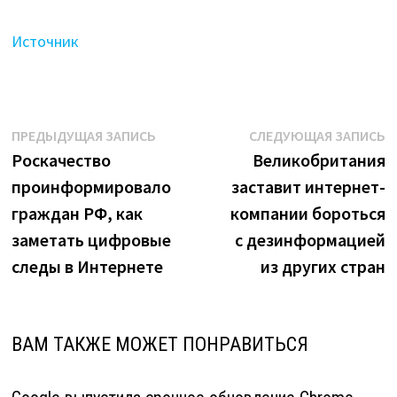
Источник
Навигация
Предыдущая
С
ПРЕДЫДУЩАЯ ЗАПИСЬ
СЛЕДУЮЩАЯ ЗАПИСЬ
запись:
з
Роскачество
Великобритания
по
проинформировало
заставит интернет-
записям
граждан РФ, как
компании бороться
заметать цифровые
с дезинформацией
следы в Интернете
из других стран
ВАМ ТАКЖЕ МОЖЕТ ПОНРАВИТЬСЯ