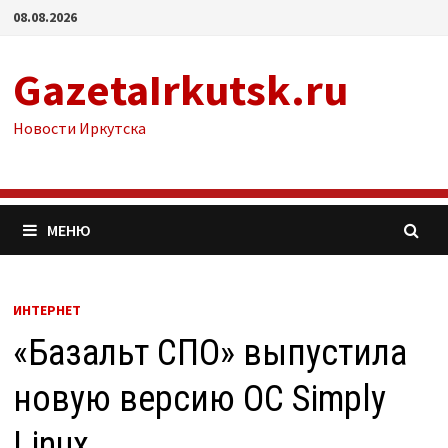
Перейти
08.08.2026
к
содержимому
GazetaIrkutsk.ru
Новости Иркутска
МЕНЮ
ИНТЕРНЕТ
«Базальт СПО» выпустила
новую версию ОС Simply
Linux