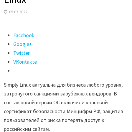
05.07.2022
Поделиться
Facebook
"«Базальт
Google+
СПО»
Twitter
выпустила
VKontakte
новую
версию
Simply Linux актуальна для бизнеса любого уровня,
ОС
затронутого санкциями зарубежных вендоров. В
Simply
состав новой версии ОС включили корневой
Linux"
сертификат безопасности Минцифры РФ, защитив
пользователей от риска потерять доступ к
российским сайтам.