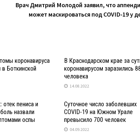
Врач Дмитрий Молодой заявил, что аппенд
может маскироваться под COVID-19 у д
томы коронавируса
В Краснодарском крае за сут
 в Боткинской
коронавирусом заразились 8
человека
14.08.2022
: отек пениса и
Суточное число заболевших
боль назвали
COVID-19 на Южном Урале
птомами оспы
превысило 700 человек
04.09.2022