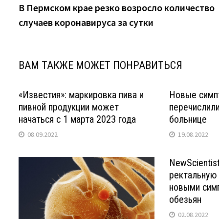
запись:
В Пермском крае резко возросло количество
по
случаев коронавируса за сутки
записям
ВАМ ТАКЖЕ МОЖЕТ ПОНРАВИТЬСЯ
«Известия»: маркировка пива и
Новые симп
пивной продукции может
перечислили
начаться с 1 марта 2023 года
больнице
08.09.2022
19.08.2022
NewScientist
ректальную 
новыми сим
обезьян
02.08.2022