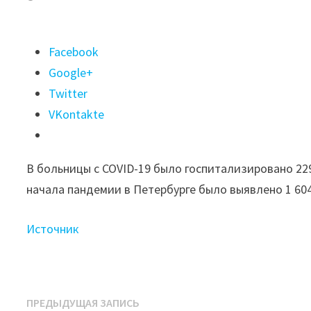
Поделиться
Facebook
"За прошедшие
Google+
сутки
Twitter
в Петербурге
VKontakte
было
выявлено
В больницы с COVID-19 было госпитализировано 229
3 845
начала пандемии в Петербурге было выявлено 1 60
случаев
заражения
Источник
COVID-
19"
Навигация
Предыдущая
ПРЕДЫДУЩАЯ ЗАПИСЬ