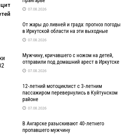
Прангарье
запись:
ицит
07.08.2026
етей
От жары до ливней и града: прогноз погоды
в Иркутской области на эти выходные
07.08.2026
Мужчину, кричавшего с ножом на детей,
ки
отправили под домашний арест в Иркутске
82
07.08.2026
12-летний мотоциклист с 3-летним
пассажиром перевернулись в Куйтунском
районе
07.08.2026
В Ангарске разыскивают 40-летнего
пропавшего мужчину