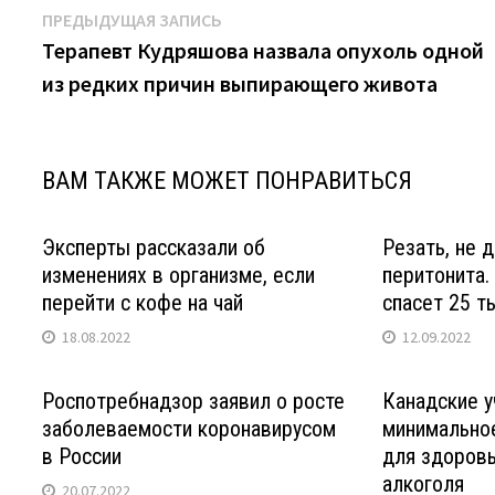
Навигация
Предыдущая
ПРЕДЫДУЩАЯ ЗАПИСЬ
запись:
Терапевт Кудряшова назвала опухоль одной
по
из редких причин выпирающего живота
записям
ВАМ ТАКЖЕ МОЖЕТ ПОНРАВИТЬСЯ
Эксперты рассказали об
Резать, не 
изменениях в организме, если
перитонита.
перейти с кофе на чай
спасет 25 т
18.08.2022
12.09.2022
Роспотребнадзор заявил о росте
Канадские 
заболеваемости коронавирусом
минимально
в России
для здоровь
алкоголя
20.07.2022