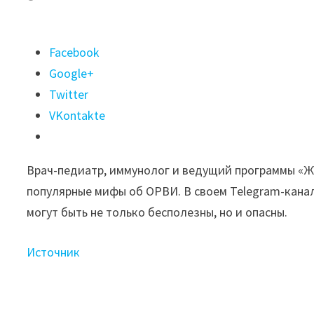
Поделиться
Facebook
"Врач
Google+
Продеус
Twitter
заявил,
VKontakte
что
перенесенный
Врач-педиатр, иммунолог и ведущий программы «Ж
грипп
популярные мифы об ОРВИ. В своем Telegram-канал
или
могут быть не только бесполезны, но и опасны.
прививка
от него
Источник
не
защищают
от ОРВИ"