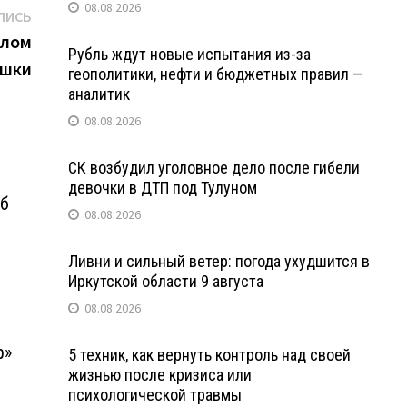
08.08.2026
Следующая
ПИСЬ
запись:
слом
Рубль ждут новые испытания из-за
ушки
геополитики, нефти и бюджетных правил —
аналитик
08.08.2026
СК возбудил уголовное дело после гибели
девочки в ДТП под Тулуном
об
08.08.2026
Ливни и сильный ветер: погода ухудшится в
Иркутской области 9 августа
08.08.2026
р»
5 техник, как вернуть контроль над своей
жизнью после кризиса или
психологической травмы