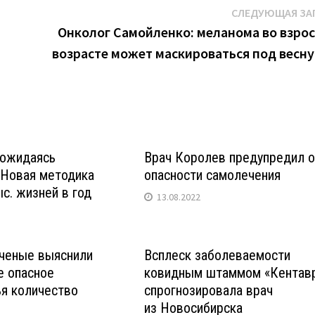
СЛЕДУЮЩАЯ ЗА
Онколог Самойленко: меланома во взро
возрасте может маскироваться под весн
дожидаясь
Врач Королев предупредил 
 Новая методика
опасности самолечения
ыс. жизней в год
13.08.2022
ученые выяснили
Всплеск заболеваемости
е опасное
ковидным штаммом «Кентав
я количество
спрогнозировала врач
из Новосибирска