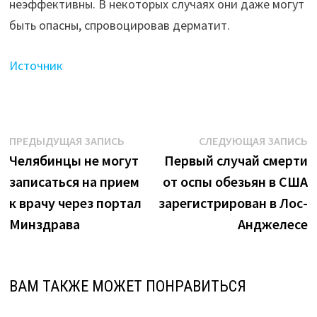
неэффективны. В некоторых случаях они даже могут
к дерматиту"
быть опасны, спровоцировав дерматит.
Источник
Навигация
Предыдущая
С
ПРЕДЫДУЩАЯ ЗАПИСЬ
СЛЕДУЮЩАЯ ЗАПИСЬ
запись:
з
Челябинцы не могут
Первый случай смерти
по
записаться на прием
от оспы обезьян в США
записям
к врачу через портал
зарегистрирован в Лос-
Минздрава
Анджелесе
ВАМ ТАКЖЕ МОЖЕТ ПОНРАВИТЬСЯ