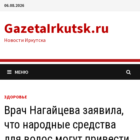
Перейти
06.08.2026
к
содержимому
GazetaIrkutsk.ru
Новости Иркутска
МЕНЮ
ЗДОРОВЬЕ
Врач Нагайцева заявила,
что народные средства
для волос могут привести