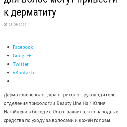
к дерматиту
13.09.2022
Поделиться
Facebook
"Врач
Google+
Нагайцева
Twitter
заявила,
VKontakte
что
народные
Дерматовенеролог, врач-трихолог, руководитель
средства
отделения трихологии Beauty Line Hair Юлия
для волос
Нагайцева в беседе с Ura.ru заявила, что народные
могут
средства по уходу за волосами и кожей головы
привести