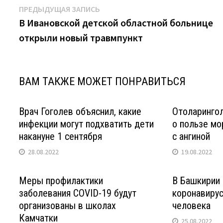
Навигация
Предыдущая
ПРЕДЫДУЩАЯ ЗАПИСЬ
запись:
В Ивановской детской областной больнице
по
открыли новый травмпункт
записям
ВАМ ТАКЖЕ МОЖЕТ ПОНРАВИТЬСЯ
Врач Гоголев объяснил, какие
Отоларингол
инфекции могут подхватить дети
о пользе мо
накануне 1 сентября
с ангиной
28.08.2022
19.08.2022
Меры профилактики
В Башкирии 
заболевания COVID-19 будут
коронавирус
организованы в школах
человека
Камчатки
25.08.2022