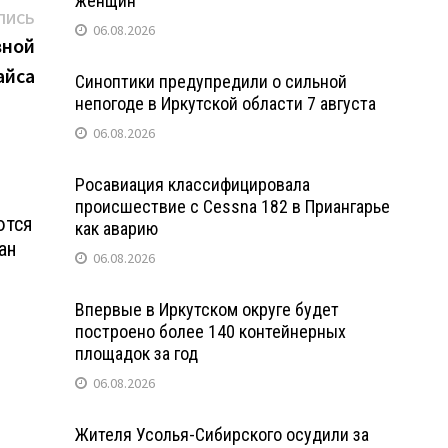
женщин
Следующая
ПИСЬ
06.08.2026
запись:
вной
айса
Синоптики предупредили о сильной
непогоде в Иркутской области 7 августа
06.08.2026
Росавиация классифицировала
происшествие с Cessna 182 в Приангарье
ются
как аварию
ан
06.08.2026
Впервые в Иркутском округе будет
построено более 140 контейнерных
площадок за год
06.08.2026
Жителя Усолья-Сибирского осудили за