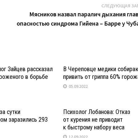
СЛЕДУЮЩАЯ ЗА
Мясников назвал паралич дыхания гла
опасностью синдрома Гийена – Барре у Чуб
ог Зайцев рассказал
В Череповце медики собира
роженого в борьбе
привить от гриппа 60% горож
05.09.2022
за сутки
Психолог Лобанова: Отказ
ом заразились 293
от курения не приводит
к быстрому набору веса
12.09.2022