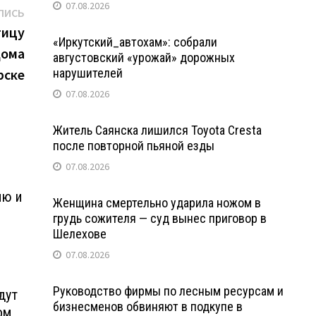
07.08.2026
Следующая
ПИСЬ
запись:
тицу
«Иркутский_автохам»: собрали
дома
августовский «урожай» дорожных
рске
нарушителей
07.08.2026
Житель Саянска лишился Toyota Cresta
после повторной пьяной езды
07.08.2026
ию и
Женщина смертельно ударила ножом в
грудь сожителя — суд вынес приговор в
Шелехове
07.08.2026
Руководство фирмы по лесным ресурсам и
дут
бизнесменов обвиняют в подкупе в
ом