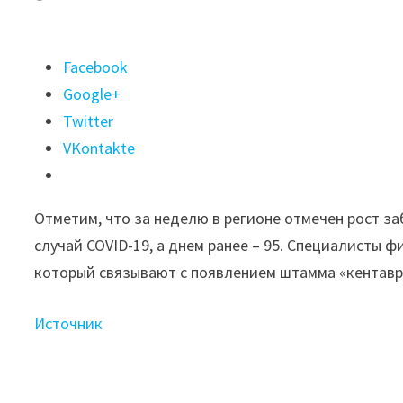
Поделиться
Facebook
"В Волгоградской
Google+
области
Twitter
выросла
VKontakte
заболеваемость
COVID-
Отметим, что за неделю в регионе отмечен рост з
19"
случай COVID-19, а днем ранее – 95. Специалисты 
который связывают с появлением штамма «кентавр»
Источник