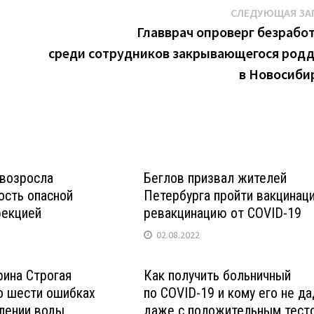
СЛЕДУЮЩАЯ ЗА
Главврач опроверг безрабо
среди сотрудников закрывающегося род
в Новосиби
 возросла
Беглов призвал жителей
ость опасной
Петербурга пройти вакцинац
фекцией
ревакцинацию от COVID-19
02.08.2022
ина Строгая
Как получить больничный
о шести ошибках
по COVID-19 и кому его не да
лении воды
даже с положительным тест