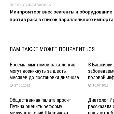
Навигация
Предыдущая
ПРЕДЫДУЩАЯ ЗАПИСЬ
запись:
Минпромторг внес реагенты и оборудование
по
против рака в список параллельного импорта
записям
ВАМ ТАКЖЕ МОЖЕТ ПОНРАВИТЬСЯ
Восемь симптомов рака легких
В Башкирии
могут возникнуть за шесть
заболеваем
месяцев до постановки диагноза
половой ин
27.06.2022
10.07.2022
Общественная палата просит
Диетолог Ир
Путина оценить реформу
рассказала 
медучреждений Шадринска
при употреб