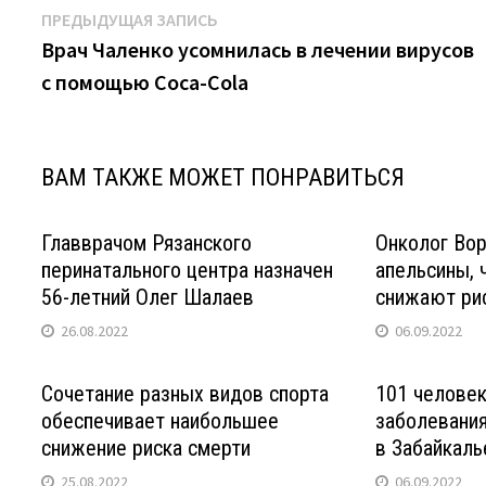
Навигация
Предыдущая
ПРЕДЫДУЩАЯ ЗАПИСЬ
запись:
Врач Чаленко усомнилась в лечении вирусов
по
с помощью Coca-Cola
записям
ВАМ ТАКЖЕ МОЖЕТ ПОНРАВИТЬСЯ
Главврачом Рязанского
Онколог Вор
перинатального центра назначен
апельсины, 
56-летний Олег Шалаев
снижают рис
26.08.2022
06.09.2022
Сочетание разных видов спорта
101 челове
обеспечивает наибольшее
заболевани
снижение риска смерти
в Забайкаль
25.08.2022
06.09.2022