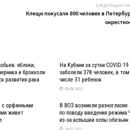
СЛЕДУЮЩАЯ ЗА
Клещи покусали 800 человек в Петербур
окрестно
обьев: яблоки,
На Кубани за сутки COVID-19
черника и брокколи
заболели 378 человек, в том
к развития рака
числе 31 ребенок
04.08.2022
к с орфанными
В ВОЗ возникли разногласия
ями живет
по поводу введения режима 
е
из-за вспышки оспы обезьян
24.07.2022