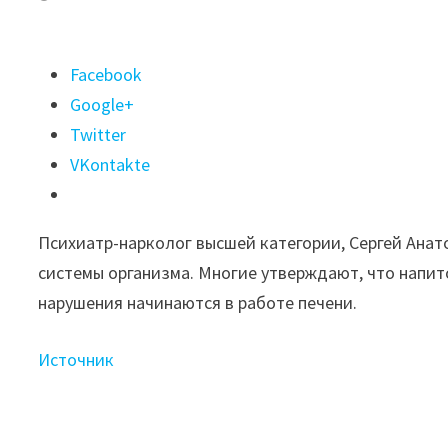
Поделиться
Facebook
"Психиатр-
Google+
нарколог
Twitter
Самарского
VKontakte
наркодиспансера
Сергей
Психиатр-нарколог высшей категории, Сергей Анато
Царев
системы организма. Многие утверждают, что напито
рассказал
нарушения начинаются в работе печени.
о вреде
пива"
Источник