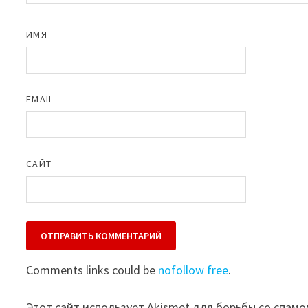
ИМЯ
EMAIL
САЙТ
Comments links could be
nofollow free
.
Этот сайт использует Akismet для борьбы со спамо