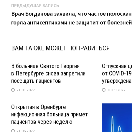
Навигация
Предыдущая
ПРЕДЫДУЩАЯ ЗАПИСЬ
запись:
Врач Богданова заявила, что частое полоска
по
горла антисептиками не защитит от болезне
записям
ВАМ ТАКЖЕ МОЖЕТ ПОНРАВИТЬСЯ
В больнице Святого Георгия
Отпускная ц
в Петербурге снова запретили
от COVID-19
посещать пациентов
утверждена
21.08.2022
10.09.2022
Открытая в Оренбурге
инфекционная больница примет
пациентов через неделю
21.06.2022