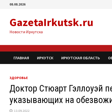
Перейти
08.08.2026
к
содержимому
GazetaIrkutsk.ru
Новости Иркутска
ГЛАВНАЯ
ИРКУТСК
ИРКУТСКАЯ ОБЛАСТЬ
О
ЗДОРОВЬЕ
Доктор Стюарт Гэллоуэй п
указывающих на обезвож
13.09.2022