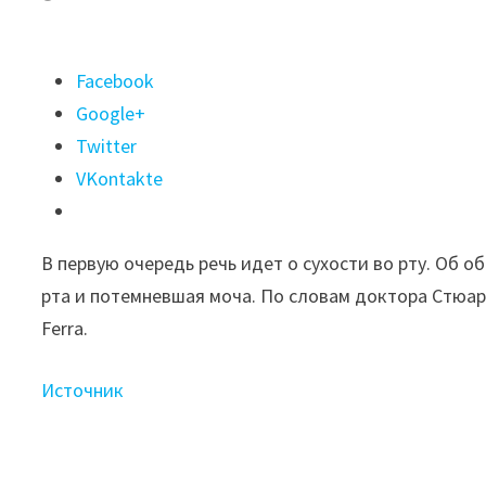
Поделиться
Facebook
"Доктор
Google+
Стюарт
Twitter
Гэллоуэй
VKontakte
перечислил
3
В первую очередь речь идет о сухости во рту. Об
признака,
рта и потемневшая моча. По словам доктора Стюар
указывающих
Ferra.
на обезвоживание
организма"
Источник