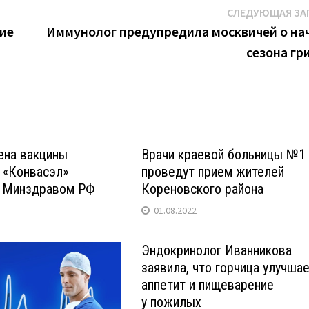
СЛЕДУЮЩАЯ ЗА
ние
Иммунолог предупредила москвичей о на
й
сезона гр
ена вакцины
Врачи краевой больницы №1
 «Конвасэл»
проведут прием жителей
 Минздравом РФ
Кореновского района
01.08.2022
Эндокринолог Иванникова
заявила, что горчица улучша
аппетит и пищеварение
у пожилых