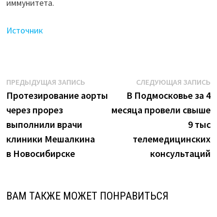
иммунитета.
Источник
Навигация
Предыдущая
С
ПРЕДЫДУЩАЯ ЗАПИСЬ
СЛЕДУЮЩАЯ ЗАПИСЬ
запись:
з
Протезирование аорты
В Подмосковье за 4
по
через прорез
месяца провели свыше
записям
выполнили врачи
9 тыс
клиники Мешалкина
телемедицинских
в Новосибирске
консультаций
ВАМ ТАКЖЕ МОЖЕТ ПОНРАВИТЬСЯ