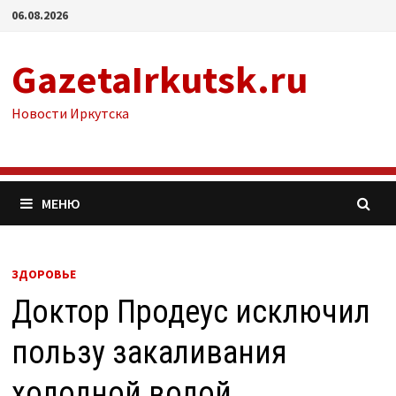
Перейти
06.08.2026
к
содержимому
GazetaIrkutsk.ru
Новости Иркутска
МЕНЮ
ЗДОРОВЬЕ
Доктор Продеус исключил
пользу закаливания
холодной водой