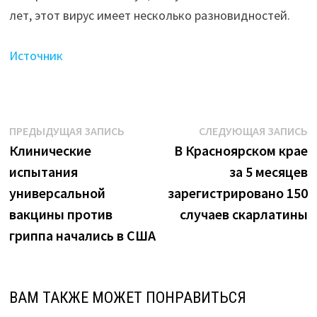
геморрагической
лет, этот вирус имеет несколько разновидностей.
лихорадки"
Источник
Навигация
Предыдущая
С
ПРЕДЫДУЩАЯ ЗАПИСЬ
СЛЕДУЮЩАЯ ЗАПИСЬ
запись:
з
Клинические
В Красноярском крае
по
испытания
за 5 месяцев
записям
универсальной
зарегистрировано 150
вакцины против
случаев скарлатины
гриппа начались в США
ВАМ ТАКЖЕ МОЖЕТ ПОНРАВИТЬСЯ