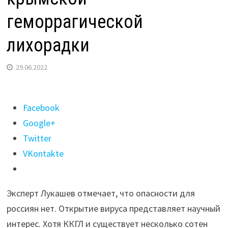
геморрагической
лихорадки
29.06.2022
Поделиться
Facebook
"Доктор
Google+
Лукашев
Twitter
оценил
VKontakte
опасность
штамма
Эксперт Лукашев отмечает, что опасности для
конго-
россиян нет. Открытие вируса представляет научный
крымской
интерес. Хотя ККГЛ и существует несколько сотен