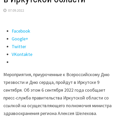
07.09.2022
Поделиться
Facebook
"День
Google+
трезвости
Twitter
и
VKontakte
День
Сердца
Мероприятия, приуроченные к Всероссийскому Дню
отметят
трезвости и Дню сердца, пройдут в Иркутске 9
9
сентября. Об этом 6 сентября 2022 года сообщает
сентября
пресс-служба правительства Иркутской области со
в Иркутской
ссылкой на осуществляющего полномочия министра
области"
здравоохранения региона Алексея Шелехова.