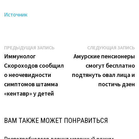
Источник
Навигация
Предыдущая
С
ПРЕДЫДУЩАЯ ЗАПИСЬ
СЛЕДУЮЩАЯ ЗАПИСЬ
запись:
з
Иммунолог
Амурские пенсионеры
по
Скороходов сообщил
смогут бесплатно
записям
о неочевидности
подтянуть овал лица и
симптомов штамма
постичь дзен
«кентавр» у детей
ВАМ ТАКЖЕ МОЖЕТ ПОНРАВИТЬСЯ