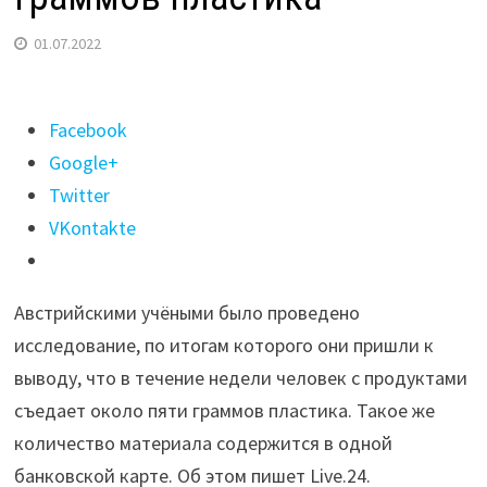
01.07.2022
Поделиться
Facebook
"Человек
Google+
за неделю
Twitter
вместе
VKontakte
с продуктами
съедает
Австрийскими учёными было проведено
5
исследование, по итогам которого они пришли к
граммов
выводу, что в течение недели человек с продуктами
пластика"
съедает около пяти граммов пластика. Такое же
количество материала содержится в одной
банковской карте. Об этом пишет Live.24.