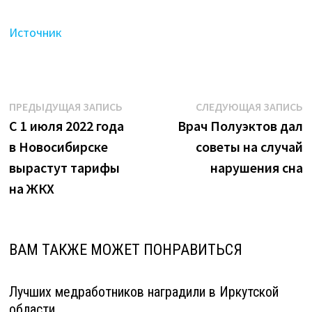
Источник
Навигация
Предыдущая
С
ПРЕДЫДУЩАЯ ЗАПИСЬ
СЛЕДУЮЩАЯ ЗАПИСЬ
запись:
з
С 1 июля 2022 года
Врач Полуэктов дал
по
в Новосибирске
советы на случай
записям
вырастут тарифы
нарушения сна
на ЖКХ
ВАМ ТАКЖЕ МОЖЕТ ПОНРАВИТЬСЯ
Лучших медработников наградили в Иркутской
области