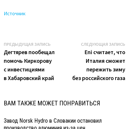
Источник
Навигация
Предыдущая
С
ПРЕДЫДУЩАЯ ЗАПИСЬ
СЛЕДУЮЩАЯ ЗАПИСЬ
запись:
з
Дегтярев пообещал
Eni считает, что
по
помочь Киркорову
Италия сможет
записям
с инвестициями
пережить зиму
в Хабаровский край
без российского газа
ВАМ ТАКЖЕ МОЖЕТ ПОНРАВИТЬСЯ
Завод Norsk Hydro в Словакии остановил
производство алюминия из-за цен