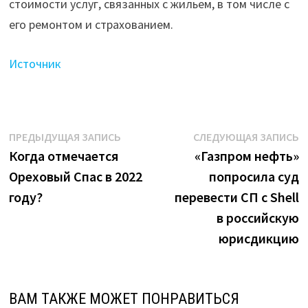
стоимости услуг, связанных с жильем, в том числе с
его ремонтом и страхованием.
Источник
Навигация
Предыдущая
С
ПРЕДЫДУЩАЯ ЗАПИСЬ
СЛЕДУЮЩАЯ ЗАПИСЬ
запись:
з
Когда отмечается
«Газпром нефть»
по
Ореховый Спас в 2022
попросила суд
записям
году?
перевести СП с Shell
в российскую
юрисдикцию
ВАМ ТАКЖЕ МОЖЕТ ПОНРАВИТЬСЯ