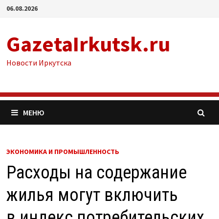
Перейти
06.08.2026
к
содержимому
GazetaIrkutsk.ru
Новости Иркутска
МЕНЮ
ЭКОНОМИКА И ПРОМЫШЛЕННОСТЬ
Расходы на содержание
жилья могут включить
в индекс потребительских