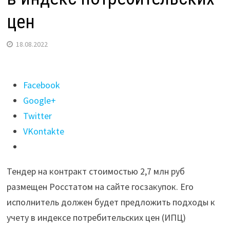
цен
18.08.2022
Поделиться
Facebook
"Расходы
Google+
на содержание
Twitter
жилья
VKontakte
могут
включить
Тендер на контракт стоимостью 2,7 млн руб
в индекс
размещен Росстатом на сайте госзакупок. Его
потребительских
исполнитель должен будет предложить подходы к
цен"
учету в индексе потребительских цен (ИПЦ)