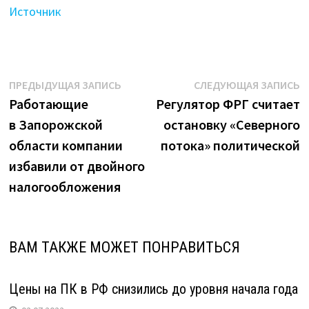
Источник
Навигация
Предыдущая
С
ПРЕДЫДУЩАЯ ЗАПИСЬ
СЛЕДУЮЩАЯ ЗАПИСЬ
запись:
з
Работающие
Регулятор ФРГ считает
по
в Запорожской
остановку «Северного
записям
области компании
потока» политической
избавили от двойного
налогообложения
ВАМ ТАКЖЕ МОЖЕТ ПОНРАВИТЬСЯ
Цены на ПК в РФ снизились до уровня начала года