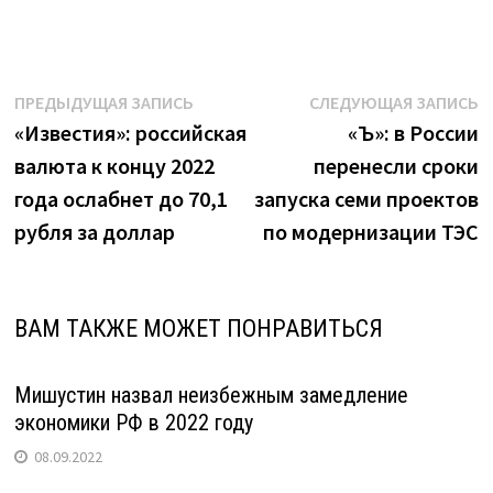
Навигация
Предыдущая
С
ПРЕДЫДУЩАЯ ЗАПИСЬ
СЛЕДУЮЩАЯ ЗАПИСЬ
запись:
з
«Известия»: российская
«Ъ»: в России
по
валюта к концу 2022
перенесли сроки
записям
года ослабнет до 70,1
запуска семи проектов
рубля за доллар
по модернизации ТЭС
ВАМ ТАКЖЕ МОЖЕТ ПОНРАВИТЬСЯ
Мишустин назвал неизбежным замедление
экономики РФ в 2022 году
08.09.2022