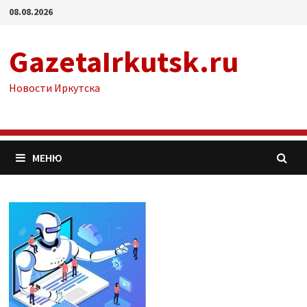
Перейти
08.08.2026
к
содержимому
GazetaIrkutsk.ru
Новости Иркутска
МЕНЮ