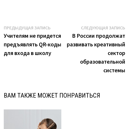
Навигация
Предыдущая
С
ПРЕДЫДУЩАЯ ЗАПИСЬ
СЛЕДУЮЩАЯ ЗАПИСЬ
запись:
з
Учителям не придется
В России продолжат
по
предъявлять QR-коды
развивать креативный
записям
для входа в школу
сектор
образовательной
системы
ВАМ ТАКЖЕ МОЖЕТ ПОНРАВИТЬСЯ