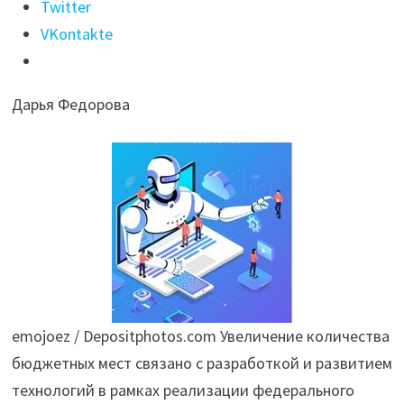
более
Twitter
7
VKontakte
тыс.
дополнительных
Дарья Федорова
бюджетных
мест
по
направлениям
ИИ
в
вузах"
emojoez / Depositphotos.com Увеличение количества
бюджетных мест связано с разработкой и развитием
технологий в рамках реализации федерального