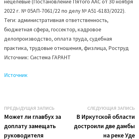
нецелевые (Постановление Пятого ААС от 30 ноября
2022 г. № 05АП-7061/22 по делу № А51-6183/2022).
Теги: административная ответственность,
бюджетная сфера, госсектор, кадровое
делопроизводство, оплата труда, судебная
практика, трудовые отношения, физлица, Роструд
Источник: Система ГАРАНТ
Источник
Навигация
Предыдущая
С
ПРЕДЫДУЩАЯ ЗАПИСЬ
СЛЕДУЮЩАЯ ЗАПИСЬ
запись:
з
Может ли главбух за
В Иркутской области
по
доплату замещать
достроили две дамбы
записям
руководителя
на реке Уде