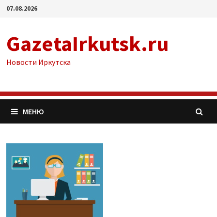
Перейти
07.08.2026
к
содержимому
GazetaIrkutsk.ru
Новости Иркутска
МЕНЮ