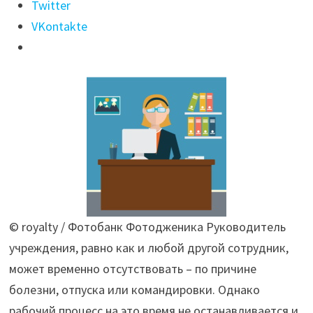
ли
Twitter
главбух
VKontakte
за
доплату
замещать
руководителя
организации
госсектора?"
© royalty / Фотобанк Фотодженика Руководитель
учреждения, равно как и любой другой сотрудник,
может временно отсутствовать – по причине
болезни, отпуска или командировки. Однако
рабочий процесс на это время не останавливается и