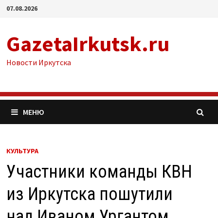
Перейти
07.08.2026
к
содержимому
GazetaIrkutsk.ru
Новости Иркутска
МЕНЮ
КУЛЬТУРА
Участники команды КВН
из Иркутска пошутили
над Иваном Ургантом