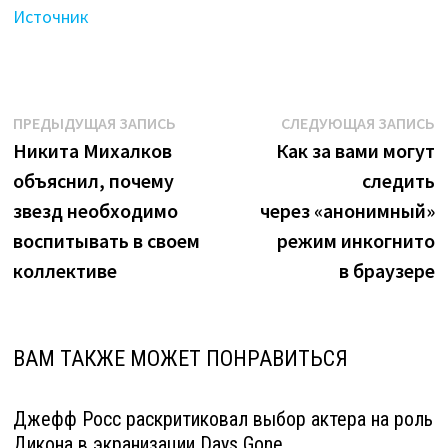
Источник
Навигация
Предыдущая
С
ПРЕДЫДУЩАЯ ЗАПИСЬ
СЛЕДУЮЩАЯ ЗАПИСЬ
запись:
з
Никита Михалков
Как за вами могут
по
объяснил, почему
следить
записям
звезд необходимо
через «анонимный»
воспитывать в своем
режим инкогнито
коллективе
в браузере
ВАМ ТАКЖЕ МОЖЕТ ПОНРАВИТЬСЯ
Джефф Росс раскритиковал выбор актера на роль
Дикона в экранизации Days Gone