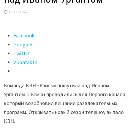
03.09.2022
Поделиться
Facebook
"Участники
Google+
команды
Twitter
КВН
VKontakte
из Иркутска
пошутили
Команда КВН «Раисы» пошутила над Иваном
над Иваном
Ургантом. Съемки проводились для Первого канала,
Ургантом"
который возобновил вещание развлекательных
программ. Открывать новый сезон телешоу выпало
КВН.