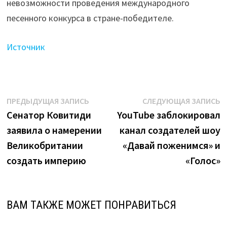
невозможности проведения международного
песенного конкурса в стране-победителе.
Источник
Навигация
Предыдущая
С
ПРЕДЫДУЩАЯ ЗАПИСЬ
СЛЕДУЮЩАЯ ЗАПИСЬ
запись:
з
Сенатор Ковитиди
YouTube заблокировал
по
заявила о намерении
канал создателей шоу
записям
Великобритании
«Давай поженимся» и
создать империю
«Голос»
ВАМ ТАКЖЕ МОЖЕТ ПОНРАВИТЬСЯ