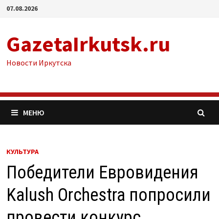
Перейти
07.08.2026
к
содержимому
GazetaIrkutsk.ru
Новости Иркутска
МЕНЮ
КУЛЬТУРА
Победители Евровидения
Kalush Orchestra попросили
провести конкурс