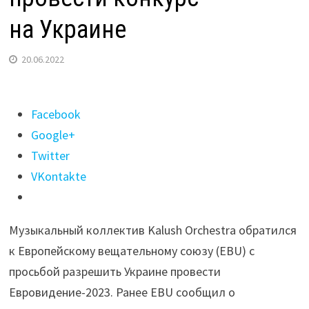
на Украине
20.06.2022
Поделиться
Facebook
"Победители
Google+
Евровидения
Twitter
Kalush
VKontakte
Orchestra
попросили
Музыкальный коллектив Kalush Orchestra обратился
провести
к Европейскому вещательному союзу (EBU) с
конкурс
просьбой разрешить Украине провести
на Украине"
Евровидение-2023. Ранее EBU сообщил о