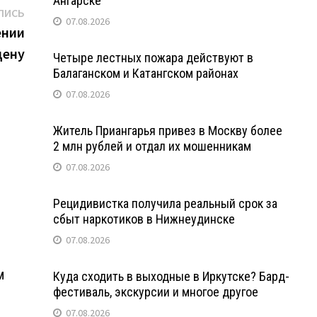
Ангарске
Следующая
ПИСЬ
07.08.2026
запись:
ении
цену
Четыре лестных пожара действуют в
Балаганском и Катангском районах
07.08.2026
Житель Приангарья привез в Москву более
2 млн рублей и отдал их мошенникам
07.08.2026
Рецидивистка получила реальный срок за
сбыт наркотиков в Нижнеудинске
07.08.2026
м
Куда сходить в выходные в Иркутске? Бард-
фестиваль, экскурсии и многое другое
07.08.2026