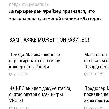
Навигация
Предыдущая
ПРЕДЫДУЩАЯ ЗАПИСЬ
запись:
Актер Брендан Фрейзер признался, что
по
«разочарован» отменой фильма «Бэтгерл»
записям
ВАМ ТАКЖЕ МОЖЕТ ПОНРАВИТЬСЯ
Певица Манижа впервые
Машков оск
отреагировала на отмену
отозвался о
концертов в России
Шварценегг
20.06.2022
30.08.2022
На HBO выйдет документалка,
Продюсер 
снятая внутри онлайн-игры
похвалил п
VRChat
за патриоти
12.07.2022
25.07.2022