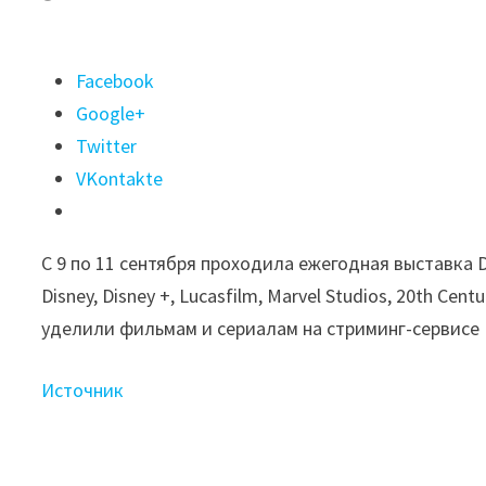
Поделиться
Facebook
"На ежегодной
Google+
выставке
Twitter
Disney
VKontakte
D23
Expo
С 9 по 11 сентября проходила ежегодная выставка 
были
Disney, Disney +, Lucasfilm, Marvel Studios, 20th Ce
представлены
уделили фильмам и сериалам на стриминг-сервисе 
грядущие
проекты"
Источник