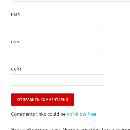
ИМЯ
EMAIL
САЙТ
Comments links could be
nofollow free
.
Этот сайт использует Akismet для борьбы со спамо