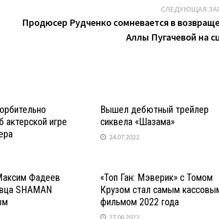
СЛЕДУЮЩАЯ ЗА
Продюсер Рудченко сомневается в возвращ
Аллы Пугачевой на с
орбительно
Вышел дебютный трейлер
б актерской игре
сиквела «Шазама»
ера
24.07.2022
Максим Фадеев
«Топ Ган: Мэверик» с Томом
евца SHAMAN
Крузом стал самым кассовы
зм
фильмом 2022 года
27.06.2022