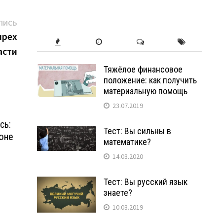
Следующая
ПИСЬ
запись:
ырех
асти
Тяжёлое финансовое
положение: как получить
материальную помощь
23.07.2019
сь:
Тест: Вы сильны в
июне
математике?
14.03.2020
Тест: Вы русский язык
знаете?
10.03.2019