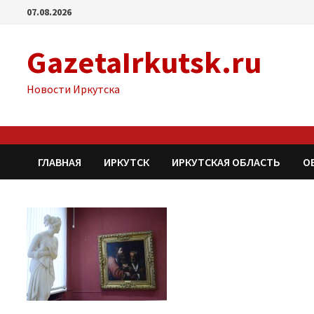
Перейти
07.08.2026
к
содержимому
GazetaIrkutsk.ru
Новости Иркутска
ГЛАВНАЯ
ИРКУТСК
ИРКУТСКАЯ ОБЛАСТЬ
О