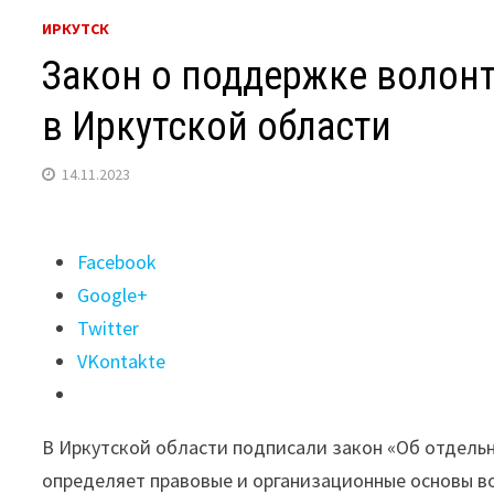
ИРКУТСК
Закон о поддержке волон
в Иркутской области
14.11.2023
Поделиться
Facebook
"Закон
Google+
о
Twitter
поддержке
VKontakte
волонтеров
и
В Иркутской области подписали закон «Об отдельн
добровольцев
определяет правовые и организационные основы во
приняли