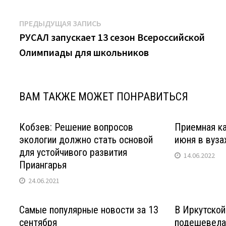
Навигация
Предыдущая
ПРЕДЫДУЩАЯ ЗАПИСЬ
запись:
РУСАЛ запускает 13 сезон Всероссийской
по
Олимпиады для школьников
записям
ВАМ ТАКЖЕ МОЖЕТ ПОНРАВИТЬСЯ
Кобзев: Решение вопросов
Приемная ка
экологии должно стать основой
июня в вуза
для устойчивого развития
14.06.2022
Приангарья
24.06.2021
Самые популярные новости за 13
В Иркутской
сентября
подешевела 