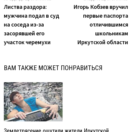
России
запись:
з
Листва раздора:
Игорь Кобзев вручил
по
в
мужчина подал в суд
первые паспорта
записям
Иркутске"
на соседа из-за
отличившимся
засорявшей его
школьникам
участок черемухи
Иркутской области
ВАМ ТАКЖЕ МОЖЕТ ПОНРАВИТЬСЯ
Землетрясение ощутили жители Иркутской