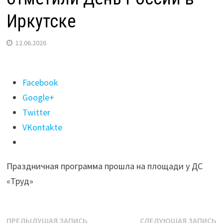
Иркутске
12.06.2026
Поделиться
Facebook
"Ярмарка,
Google+
концерт
Twitter
и
VKontakte
50-
метровый
Праздничная программа прошла на площади у ДС
флаг:
«Труд»
как
отметили
День
Навигация
Предыдущая
С
ПРЕДЫДУЩАЯ ЗАПИСЬ
СЛЕДУЮЩАЯ ЗАПИСЬ