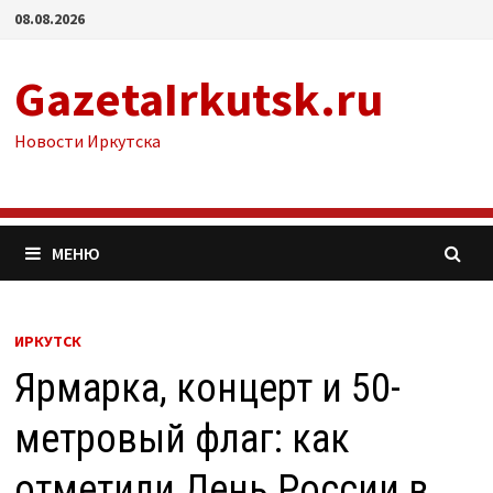
Перейти
08.08.2026
к
содержимому
GazetaIrkutsk.ru
Новости Иркутска
МЕНЮ
ИРКУТСК
Ярмарка, концерт и 50-
метровый флаг: как
отметили День России в