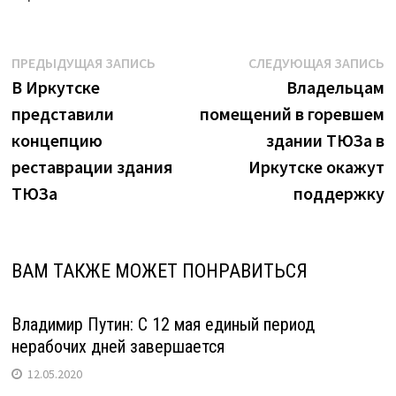
после
регистрации
на
Навигация
Предыдущая
С
ПРЕДЫДУЩАЯ ЗАПИСЬ
СЛЕДУЮЩАЯ ЗАПИСЬ
сайте
запись:
з
В Иркутске
Владельцам
по
курсов
представили
помещений в горевшем
записям
по
концепцию
здании ТЮЗа в
психологии"
реставрации здания
Иркутске окажут
ТЮЗа
поддержку
ВАМ ТАКЖЕ МОЖЕТ ПОНРАВИТЬСЯ
Владимир Путин: С 12 мая единый период
нерабочих дней завершается
12.05.2020