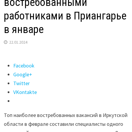
востребованными
работниками в Приангарье
в январе
22.01.2024
Поделиться
Facebook
"Водители
Google+
стали
Twitter
самыми
VKontakte
востребованными
работниками
Топ наиболее востребованных вакансий в Иркутской
в
области в феврале составили специалисты одного
Приангарье