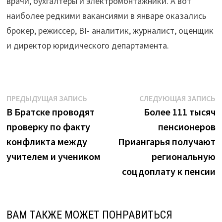
врачи, бухгалтеры и электромонтажники. А вот
наиболее редкими вакансиями в январе оказались
брокер, режиссер, BI- аналитик, журналист, оценщик
и директор юридического департамента.
Навигация
Предыдущая
С
ПРЕДЫДУЩАЯ ЗАПИСЬ
СЛЕДУЮЩАЯ ЗАПИСЬ
запись:
з
В Братске проводят
Более 111 тысяч
по
проверку по факту
пенсионеров
записям
конфликта между
Приангарья получают
учителем и учеником
региональную
соцдоплату к пенсии
ВАМ ТАКЖЕ МОЖЕТ ПОНРАВИТЬСЯ