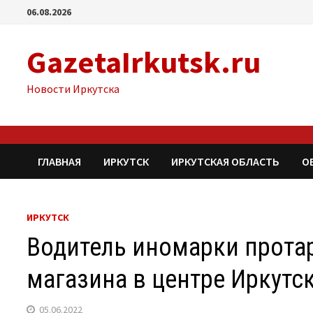
Перейти
06.08.2026
к
содержимому
GazetaIrkutsk.ru
Новости Иркутска
ГЛАВНАЯ
ИРКУТСК
ИРКУТСКАЯ ОБЛАСТЬ
О
ИРКУТСК
Водитель иномарки прота
магазина в центре Иркутс
05.06.2022