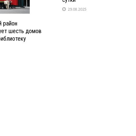
29.08.2025
й район
ует шесть домов
библиотеку