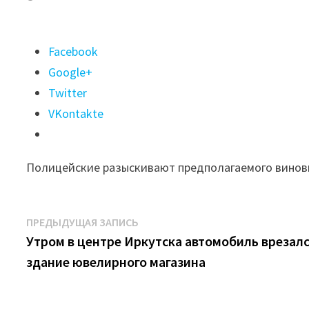
Поделиться
Facebook
"Водитель
Google+
иномарки
Twitter
протаранил
VKontakte
здание
ювелирного
Полицейские разыскивают предполагаемого вино
магазина
в
центре
Навигация
Предыдущая
ПРЕДЫДУЩАЯ ЗАПИСЬ
Иркутска"
запись:
Утром в центре Иркутска автомобиль врезалс
по
здание ювелирного магазина
записям