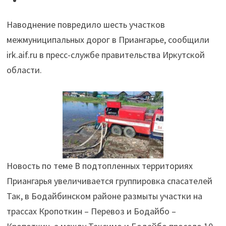
межмуниципальных
Наводнение повредило шесть участков
дорог
межмуниципальных дорог в Приангарье, сообщили
в
irk.aif.ru в пресс-службе правительства Иркутской
Иркутской
области.
области"
Новость по теме В подтопленных территориях
Приангарья увеличивается группировка спасателей
Так, в Бодайбинском районе размыты участки на
трассах Кропоткин – Перевоз и Бодайбо –