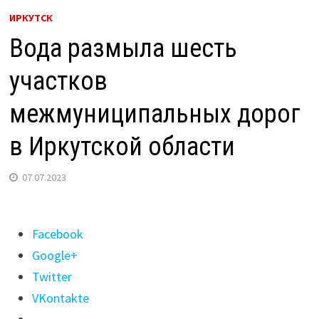
ИРКУТСК
Вода размыла шесть
участков
межмуниципальных дорог
в Иркутской области
07.07.2023
Поделиться
Facebook
"Вода
Google+
размыла
Twitter
шесть
VKontakte
участков