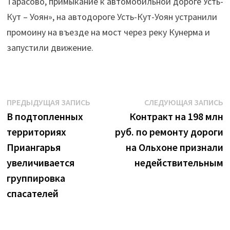
Тарасово, примыкание к автомобильной дороге Усть-
Кут – Уоян», на автодороге Усть-Кут-Уоян устранили
промоину на въезде на мост через реку Кунерма и
запустили движение.
Навигация
Предыдущая
С
ПРЕДЫДУЩАЯ ЗАПИСЬ
СЛЕДУЮЩАЯ ЗАПИСЬ
запись:
з
В подтопленных
Контракт на 198 млн
по
территориях
руб. по ремонту дороги
записям
Приангарья
на Ольхоне признали
увеличивается
недействительным
группировка
спасателей