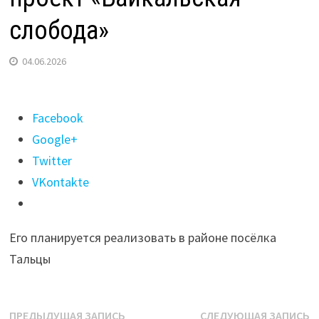
слобода»
04.06.2026
Поделиться
Facebook
"Власти
Google+
Приангарья
Twitter
ищут
VKontakte
крупных
инвесторов
Его планируется реализовать в районе посёлка
в
Тальцы
проект
«Байкальская
слобода»"
Навигация
Предыдущая
С
ПРЕДЫДУЩАЯ ЗАПИСЬ
СЛЕДУЮЩАЯ ЗАПИСЬ