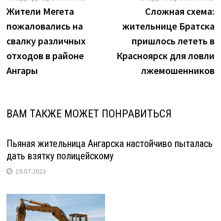
запись:
з
Жители Мегета
Сложная схема:
по
пожаловались на
жительнице Братска
записям
свалку различных
пришлось лететь в
отходов в районе
Красноярск для ловли
Ангары
лжемошенников
ВАМ ТАКЖЕ МОЖЕТ ПОНРАВИТЬСЯ
Пьяная жительница Ангарска настойчиво пыталась
дать взятку полицейскому
19.07.2023