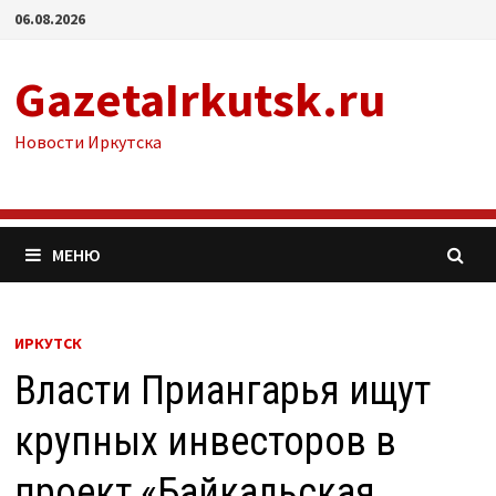
Перейти
06.08.2026
к
содержимому
GazetaIrkutsk.ru
Новости Иркутска
МЕНЮ
ИРКУТСК
Власти Приангарья ищут
крупных инвесторов в
проект «Байкальская