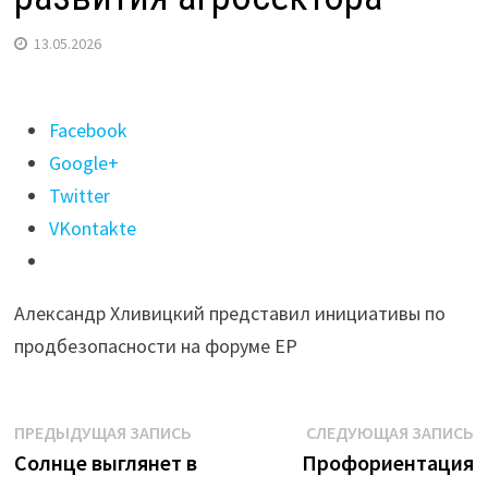
13.05.2026
Поделиться
Facebook
"Ветеран
Google+
СВО
Twitter
Приангарья
VKontakte
внёс
предложения
Александр Хливицкий представил инициативы по
для
продбезопасности на форуме ЕР
развития
агросектора"
Навигация
Предыдущая
С
ПРЕДЫДУЩАЯ ЗАПИСЬ
СЛЕДУЮЩАЯ ЗАПИСЬ
запись:
з
Солнце выглянет в
Профориентация
по