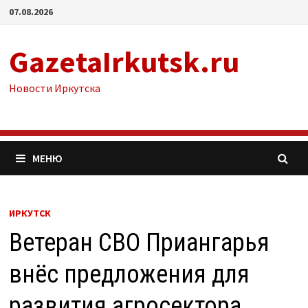
Перейти
07.08.2026
к
содержимому
GazetaIrkutsk.ru
Новости Иркутска
МЕНЮ
ИРКУТСК
Ветеран СВО Приангарья
внёс предложения для
развития агросектора