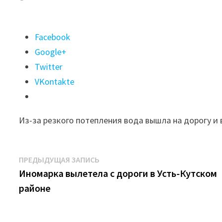
Поделиться
Facebook
"В
Google+
Усть-
Twitter
Кутском
VKontakte
районе
подтопило
Из-за резкого потепления вода вышла на дорогу и
участки
трассы
«Вилюй»
Навигация
Предыдущая
ПРЕДЫДУЩАЯ ЗАПИСЬ
из-
запись:
Иномарка вылетела с дороги в Усть-Кутском
по
за
районе
записям
таяния
снега