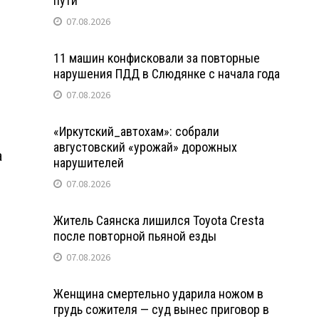
пути
07.08.2026
11 машин конфисковали за повторные
нарушения ПДД в Слюдянке с начала года
07.08.2026
«Иркутский_автохам»: собрали
августовский «урожай» дорожных
а
нарушителей
1
07.08.2026
Житель Саянска лишился Toyota Cresta
после повторной пьяной езды
07.08.2026
Женщина смертельно ударила ножом в
грудь сожителя — суд вынес приговор в