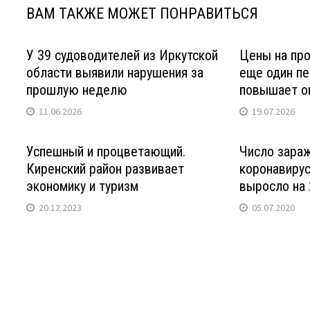
в
ВАМ ТАКЖЕ МОЖЕТ ПОНРАВИТЬСЯ
лесах"
У 39 судоводителей из Иркутской
Цены на про
области выявили нарушения за
еще один пе
прошлую неделю
повышает оп
11.06.2026
19.07.2026
Успешный и процветающий.
Число зара
Киренский район развивает
коронавирус
экономику и туризм
выросло на 
20.12.2023
05.07.2020