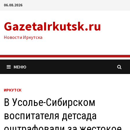
Перейти
06.08.2026
к
содержимому
GazetaIrkutsk.ru
Новости Иркутска
МЕНЮ
ИРКУТСК
В Усолье-Сибирском
воспитателя детсада
оштрафовали за жестокое