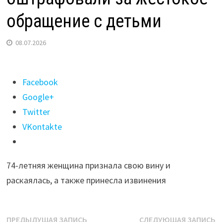
обращение с детьми
08.07.2026
Поделиться
Facebook
"В
Google+
Усолье-
Twitter
Сибирском
VKontakte
воспитателя
детсада
74-летняя женщина признала свою вину и
оштрафовали
раскаялась, а также принесла извинения
за
жестокое
обращение
Навигация
Предыдущая
С
ПРЕДЫДУЩАЯ ЗАПИСЬ
СЛЕДУЮЩАЯ ЗАПИСЬ