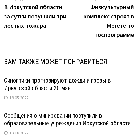
с
запись:
з
В Иркутской области
Физкультурный
по
детьми"
за сутки потушили три
комплекс строят в
записям
лесных пожара
Мегете по
госпрограмме
ВАМ ТАКЖЕ МОЖЕТ ПОНРАВИТЬСЯ
Синоптики прогнозируют дожди и грозы в
Иркутской области 20 мая
19.05.2022
Сообщения о минировании поступили в
образовательные учреждения Иркутской области
13.10.2022