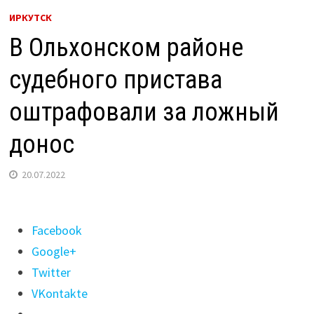
ИРКУТСК
В Ольхонском районе
судебного пристава
оштрафовали за ложный
донос
20.07.2022
Поделиться
Facebook
"В
Google+
Ольхонском
Twitter
районе
VKontakte
судебного