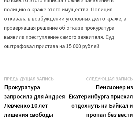
но вместо этого написал ложные заявления в
полицию о краже этого имущества. Полиция
отказала в возбуждении уголовных дел о краже, а
проверявшая решение об отказе прокуратура
выявила преступление самого заявителя. Суд
оштрафовал пристава на 15 000 рублей.
Навигация
Предыдущая
С
ПРЕДЫДУЩАЯ ЗАПИСЬ
СЛЕДУЮЩАЯ ЗАПИСЬ
запись:
з
Прокуратура
Пенсионер из
по
запросила для Андрея
Екатеринбурга приехал
записям
Левченко 10 лет
отдохнуть на Байкал и
лишения свободы
пропал без вести