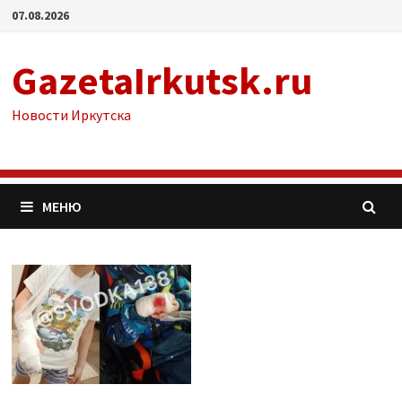
Перейти
07.08.2026
к
содержимому
GazetaIrkutsk.ru
Новости Иркутска
МЕНЮ