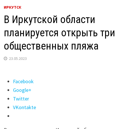
ИРКУТСК
В Иркутской области
планируется открыть три
общественных пляжа
23.05.2023
Поделиться
Facebook
"В
Google+
Иркутской
Twitter
области
VKontakte
планируется
открыть