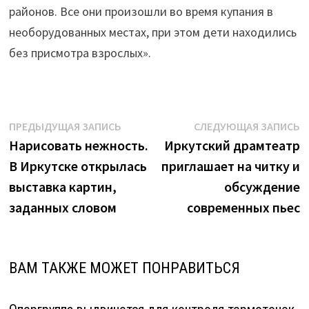
районов. Все они произошли во время купания в
необорудованных местах, при этом дети находились
без присмотра взрослых».
Навигация
Предыдущая
С
ПРЕДЫДУЩАЯ ЗАПИСЬ
СЛЕДУЮЩАЯ ЗАПИСЬ
запись:
з
Нарисовать нежность.
Иркутский драмтеатр
по
В Иркутске открылась
приглашает на читку и
записям
выставка картин,
обсуждение
заданных словом
современных пьес
ВАМ ТАКЖЕ МОЖЕТ ПОНРАВИТЬСЯ