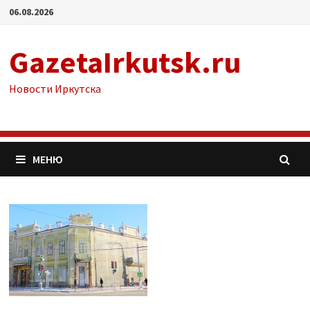
Перейти
06.08.2026
к
содержимому
GazetaIrkutsk.ru
Новости Иркутска
МЕНЮ