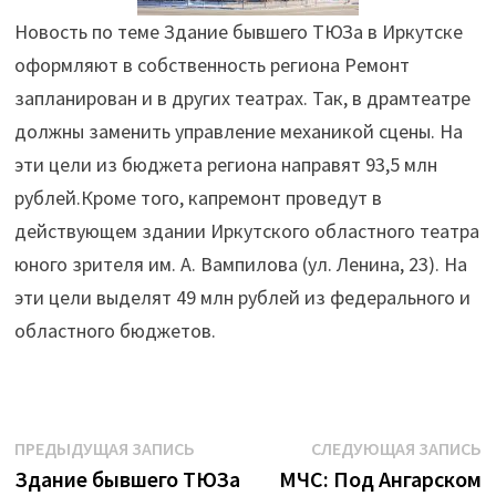
Новость по теме Здание бывшего ТЮЗа в Иркутске
оформляют в собственность региона Ремонт
запланирован и в других театрах. Так, в драмтеатре
должны заменить управление механикой сцены. На
эти цели из бюджета региона направят 93,5 млн
рублей.Кроме того, капремонт проведут в
действующем здании Иркутского областного театра
юного зрителя им. А. Вампилова (ул. Ленина, 23). На
эти цели выделят 49 млн рублей из федерального и
областного бюджетов.
Навигация
Предыдущая
С
ПРЕДЫДУЩАЯ ЗАПИСЬ
СЛЕДУЮЩАЯ ЗАПИСЬ
запись:
з
Здание бывшего ТЮЗа
МЧС: Под Ангарском
по