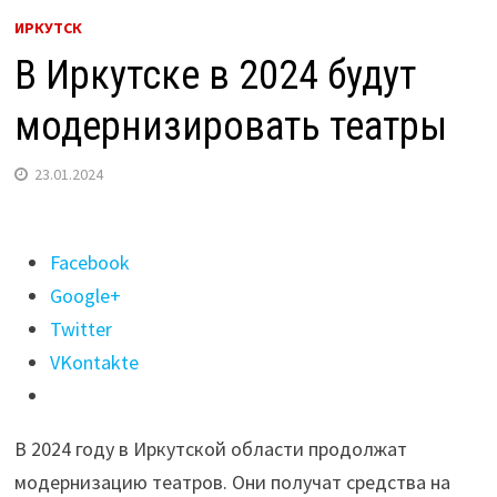
ИРКУТСК
В Иркутске в 2024 будут
модернизировать театры
23.01.2024
Поделиться
Facebook
"В
Google+
Иркутске
Twitter
в
VKontakte
2024
будут
В 2024 году в Иркутской области продолжат
модернизировать
модернизацию театров. Они получат средства на
театры"