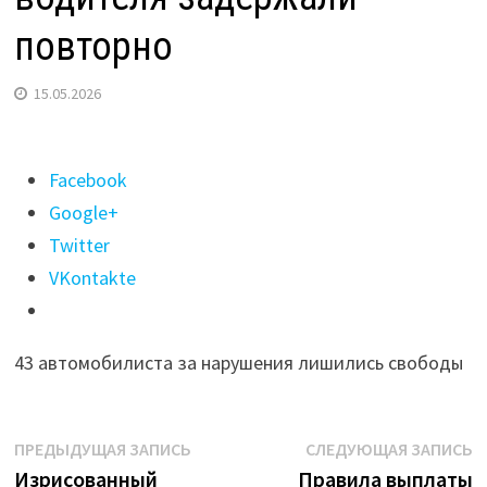
повторно
15.05.2026
Поделиться
Facebook
"В
Google+
Иркутской
Twitter
области
VKontakte
с
начала
43 автомобилиста за нарушения лишились свободы
года
463
нетрезвых
Навигация
Предыдущая
С
ПРЕДЫДУЩАЯ ЗАПИСЬ
СЛЕДУЮЩАЯ ЗАПИСЬ
водителя
запись:
з
Изрисованный
Правила выплаты