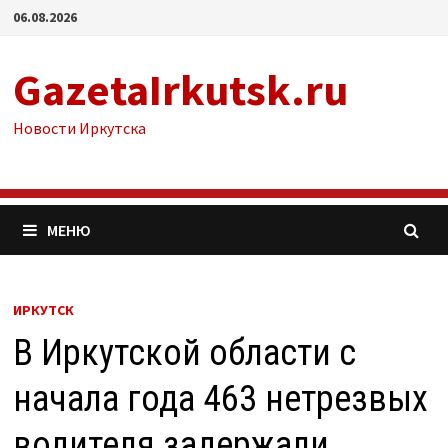
Перейти
06.08.2026
к
содержимому
GazetaIrkutsk.ru
Новости Иркутска
МЕНЮ
ИРКУТСК
В Иркутской области с
начала года 463 нетрезвых
водителя задержали