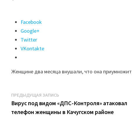
Поделиться
Facebook
"В
Google+
Иркутской
Twitter
области
VKontakte
медик
«поставила»
Женщине два месяца внушали, что она приумножит 
на
мошенников
и
Навигация
Предыдущая
ПРЕДЫДУЩАЯ ЗАПИСЬ
лишилась
запись:
Вирус под видом «ДПС-Контроля» атаковал
по
2
телефон женщины в Качугском районе
записям
млн
рублей"