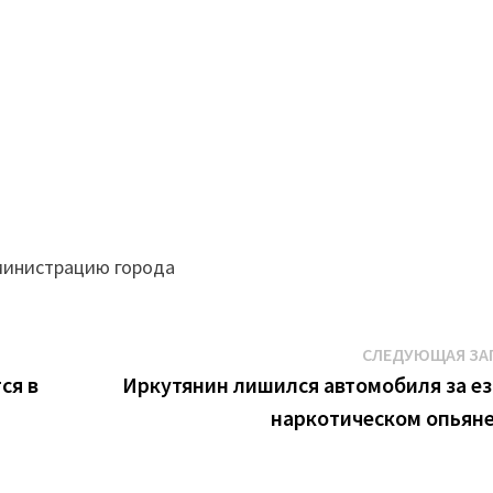
министрацию города
СЛЕДУЮЩАЯ ЗА
ся в
Иркутянин лишился автомобиля за ез
наркотическом опьян