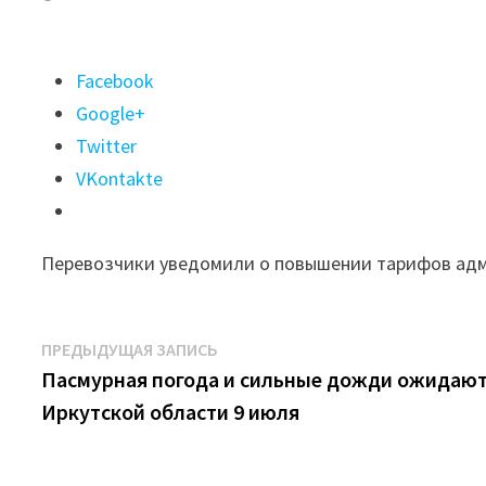
Поделиться
Facebook
"В
Google+
Иркутске
Twitter
с
VKontakte
17
июля
Перевозчики уведомили о повышении тарифов ад
подорожает
проезд
еще
Навигация
Предыдущая
ПРЕДЫДУЩАЯ ЗАПИСЬ
на
запись:
Пасмурная погода и сильные дожди ожидают
по
девяти
Иркутской области 9 июля
записям
автобусных
маршрутах"