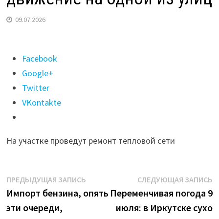
09.07.2026
Поделиться
Facebook
"В
Google+
Иркутске
Twitter
почти
VKontakte
на
две
На участке проведут ремонт тепловой сети
недели
ограничат
движение
Навигация
Предыдущая
С
ПРЕДЫДУЩАЯ ЗАПИСЬ
СЛЕДУЮЩАЯ ЗАПИСЬ
на
запись:
з
Импорт бензина, опять
Переменчивая погода 9
по
одной
эти очереди,
июля: в Иркутске сухо
записям