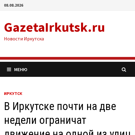
Перейти
08.08.2026
к
содержимому
GazetaIrkutsk.ru
Новости Иркутска
МЕНЮ
ИРКУТСК
В Иркутске почти на две
недели ограничат
движение на одной из улиц