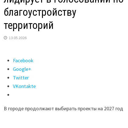
благоустройству
территорий
13.05.2026
Поделиться
Facebook
"В
Google+
Иркутске
Twitter
парк
VKontakte
им.
Парижской
В городе продолжают выбирать проекты на 2027 год
коммуны
лидирует