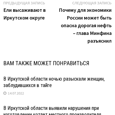
в
Навигация
Предыдущая
С
ПРЕДЫДУЩАЯ ЗАПИСЬ
СЛЕДУЮЩАЯ ЗАПИСЬ
голосовании
запись:
з
Ели высаживают в
Почему для экономики
по
по
Иркутском округе
России может быть
записям
благоустройству
опасна дорогая нефть
территорий"
– глава Минфина
разъяснил
ВАМ ТАКЖЕ МОЖЕТ ПОНРАВИТЬСЯ
В Иркутской области ночью разыскали женщин,
заблудившихся в тайге
14.07.2022
В Иркутской области выявили нарушения при
изготовлении котлет местного производителя