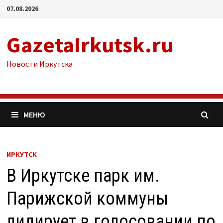
Перейти
07.08.2026
к
содержимому
GazetaIrkutsk.ru
Новости Иркутска
МЕНЮ
ИРКУТСК
В Иркутске парк им.
Парижской коммуны
лидирует в голосовании по