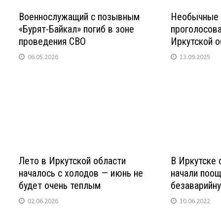
Военнослужащий с позывным
Необычные 
«Бурят-Байкал» погиб в зоне
проголосова
проведения СВО
Иркутской о
06.05.2026
13.09.2025
Лето в Иркутской области
В Иркутске
началось с холодов — июнь не
начали поощ
будет очень теплым
безаварийн
02.06.2026
10.06.2022