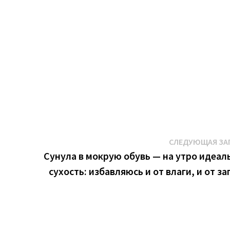
ы
СЛЕДУЮЩАЯ ЗА
Сунула в мокрую обувь — на утро идеал
сухость: избавляюсь и от влаги, и от за