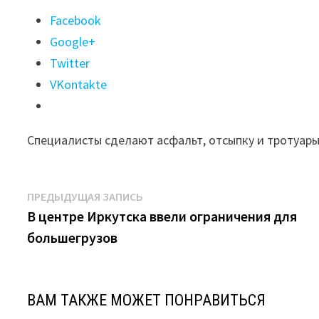
Поделиться
Facebook
"В
Google+
Иркутске
Twitter
отремонтируют
VKontakte
70
дорог
Специалисты сделают асфальт, отсыпку и тротуар
в
частном
секторе"
Навигация
Предыдущая
ПРЕДЫДУЩАЯ ЗАПИСЬ
запись:
В центре Иркутска ввели ограничения для
по
большегрузов
записям
ВАМ ТАКЖЕ МОЖЕТ ПОНРАВИТЬСЯ