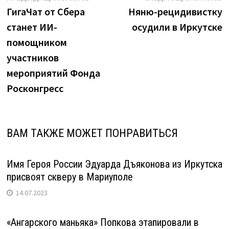
более
запись:
з
ГигаЧат от Сбера
Няню-рецидивистку
по
1,1
станет ИИ-
осудили в Иркутске
записям
млн
помощником
рублей"
участников
мероприятий Фонда
Росконгресс
ВАМ ТАКЖЕ МОЖЕТ ПОНРАВИТЬСЯ
Имя Героя России Эдуарда Дъяконова из Иркутска
присвоят скверу в Мариуполе
14.07.2023
«Ангарского маньяка» Попкова этапировали в