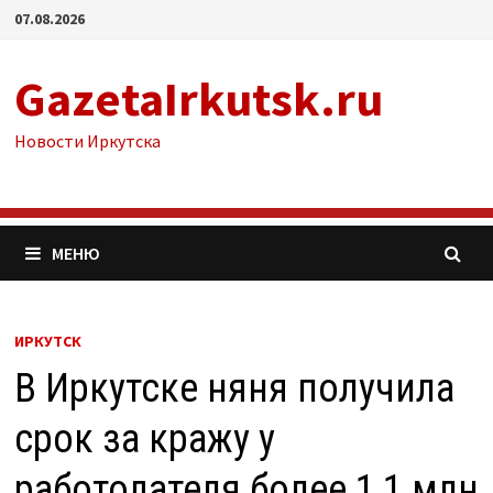
Перейти
07.08.2026
к
содержимому
GazetaIrkutsk.ru
Новости Иркутска
МЕНЮ
ИРКУТСК
В Иркутске няня получила
срок за кражу у
работодателя более 1,1 млн