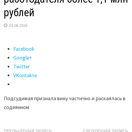
рублей
03.06.2026
Поделиться
Facebook
"В
Google+
Иркутске
Twitter
няня
VKontakte
получила
срок
Подсудимая признала вину частично и раскаялась в
за
содеянном
кражу
у
работодателя
Навигация
Предыдущая
С
ПРЕДЫДУЩАЯ ЗАПИСЬ
СЛЕДУЮЩАЯ ЗАПИСЬ