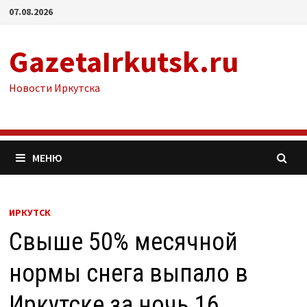
Перейти
07.08.2026
к
содержимому
GazetaIrkutsk.ru
Новости Иркутска
МЕНЮ
ИРКУТСК
Свыше 50% месячной
нормы снега выпало в
Иркутске за ночь 16