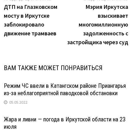
ночь
запись:
з
ДТП на Глазковском
Мэрия Иркутска
по
16
мосту в Иркутске
взыскивает
записям
февраля"
заблокировало
многомиллионную
движение трамваев
задолженность с
застройщика через суд
ВАМ ТАКЖЕ МОЖЕТ ПОНРАВИТЬСЯ
Режим ЧС ввели в Катангском районе Приангарья
из-за неблагоприятной паводковой обстановки
05.05.2022
Жара и ливни — погода в Иркутской области на 23
июля