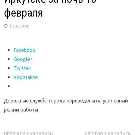
февраля
16.02.2024
Поделиться
Facebook
"Свыше
Google+
50%
Twitter
месячной
VKontakte
нормы
снега
Дорожные службы города переведены на усиленный
выпало
режим работы
в
Иркутске
за
Навигация
Предыдущая
С
ПРЕДЫДУЩАЯ ЗАПИСЬ
СЛЕДУЮЩАЯ ЗАПИСЬ