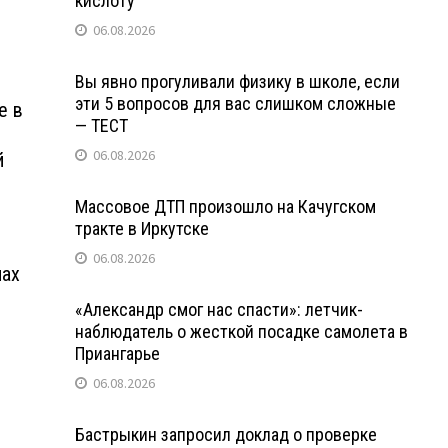
кислоту
06.08.2026
Вы явно прогуливали физику в школе, если
эти 5 вопросов для вас слишком сложные
е в
— ТЕСТ
06.08.2026
й
Массовое ДТП произошло на Качугском
тракте в Иркутске
06.08.2026
нах
«Александр смог нас спасти»: летчик-
наблюдатель о жесткой посадке самолета в
Приангарье
06.08.2026
Бастрыкин запросил доклад о проверке