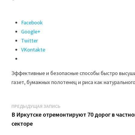
Поделиться
Facebook
"Сунула
Google+
в
Twitter
мокрую
VKontakte
обувь
—
Эффективные и безопасные способы быстро высуши
на
газет, бумажных полотенец и риса как натуральног
утро
идеальная
сухость:
Навигация
Предыдущая
ПРЕДЫДУЩАЯ ЗАПИСЬ
избавляюсь
запись:
В Иркутске отремонтируют 70 дорог в частн
по
и
секторе
записям
от