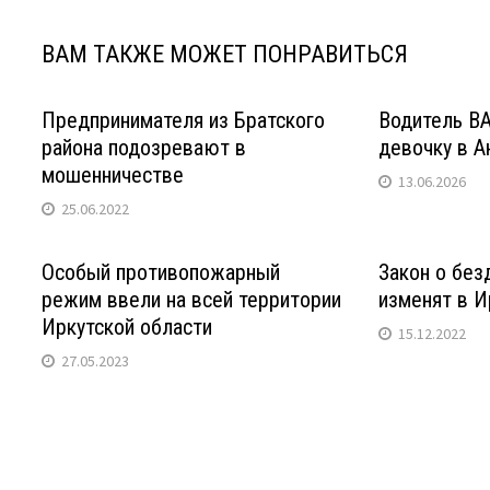
влаги,
и
ВАМ ТАКЖЕ МОЖЕТ ПОНРАВИТЬСЯ
от
запаха"
Предпринимателя из Братского
Водитель В
района подозревают в
девочку в А
мошенничестве
13.06.2026
25.06.2022
Особый противопожарный
Закон о бе
режим ввели на всей территории
изменят в И
Иркутской области
15.12.2022
27.05.2023