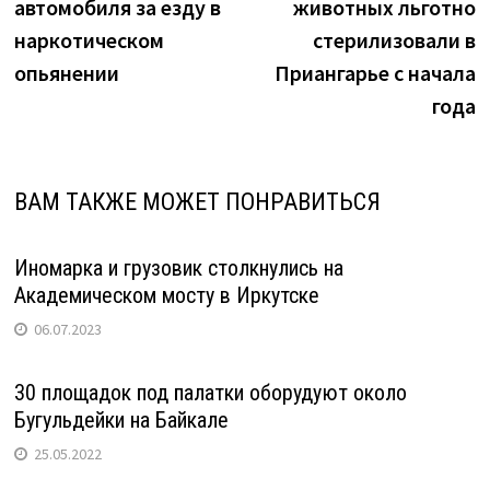
автомобиля за езду в
животных льготно
записям
наркотическом
стерилизовали в
опьянении
Приангарье с начала
года
ВАМ ТАКЖЕ МОЖЕТ ПОНРАВИТЬСЯ
Иномарка и грузовик столкнулись на
Академическом мосту в Иркутске
06.07.2023
30 площадок под палатки оборудуют около
Бугульдейки на Байкале
25.05.2022