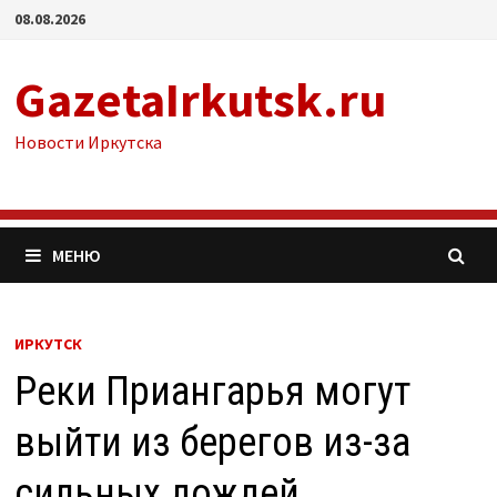
Перейти
08.08.2026
к
содержимому
GazetaIrkutsk.ru
Новости Иркутска
МЕНЮ
ИРКУТСК
Реки Приангарья могут
выйти из берегов из-за
сильных дождей