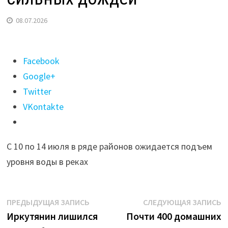
08.07.2026
Поделиться
Facebook
"Реки
Google+
Приангарья
Twitter
могут
VKontakte
выйти
из
С 10 по 14 июля в ряде районов ожидается подъем
берегов
уровня воды в реках
из-
за
сильных
Навигация
Предыдущая
С
ПРЕДЫДУЩАЯ ЗАПИСЬ
СЛЕДУЮЩАЯ ЗАПИСЬ
дождей"
запись:
з
Иркутянин лишился
Почти 400 домашних
по