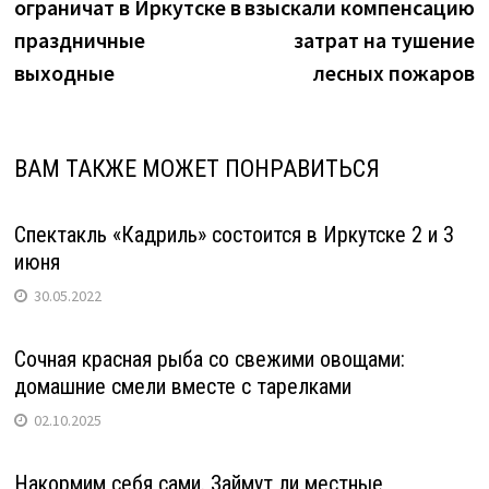
ограничат в Иркутске в
взыскали компенсацию
записям
праздничные
затрат на тушение
выходные
лесных пожаров
ВАМ ТАКЖЕ МОЖЕТ ПОНРАВИТЬСЯ
Спектакль «Кадриль» состоится в Иркутске 2 и 3
июня
30.05.2022
Сочная красная рыба со свежими овощами:
домашние смели вместе с тарелками
02.10.2025
Накормим себя сами. Займут ли местные