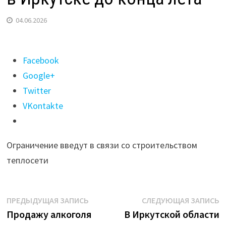
04.06.2026
Поделиться
Facebook
"Полностью
Google+
закроют
Twitter
движение
VKontakte
на
Почтамтской
Ограничение введут в связи со строительством
в
теплосети
Иркутске
до
конца
Навигация
Предыдущая
С
ПРЕДЫДУЩАЯ ЗАПИСЬ
СЛЕДУЮЩАЯ ЗАПИСЬ
лета"
запись:
з
Продажу алкоголя
В Иркутской области
по