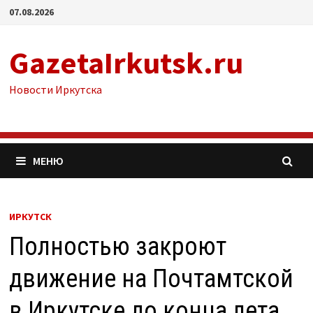
Перейти
07.08.2026
к
содержимому
GazetaIrkutsk.ru
Новости Иркутска
МЕНЮ
ИРКУТСК
Полностью закроют
движение на Почтамтской
в Иркутске до конца лета