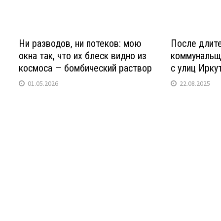
Ни разводов, ни потеков: мою
После длит
окна так, что их блеск видно из
коммунальщ
космоса — бомбический раствор
с улиц Ирку
01.05.2026
22.08.2025