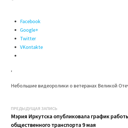
Поделиться
Facebook
"Педагоги
Google+
из
Twitter
Иркутской
VKontakte
области
поучаствовали
,
в
акции
Небольшие видеоролики о ветеранах Великой Оте
«Минута
памяти»"
Навигация
Предыдущая
ПРЕДЫДУЩАЯ ЗАПИСЬ
запись:
Мэрия Иркутска опубликовала график работ
по
общественного транспорта 9 мая