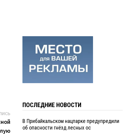
ПОСЛЕДНИЕ НОВОСТИ
Следующая
ПИСЬ
запись:
жной
В Прибайкальском нацпарке предупредили
об опасности гнёзд лесных ос
илую