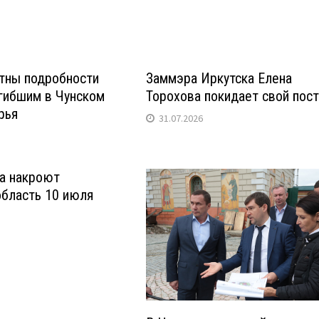
тны подробности
Заммэра Иркутска Елена
гибшим в Чунском
Торохова покидает свой пос
рья
31.07.2026
а накроют
область 10 июля