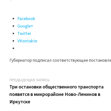
Поделиться
Facebook
"Особый
Google+
противопожарный
Twitter
режим
VKontakte
ввели
еще
Губернатор подписал соответствующее постановл
на
шести
территориях
Навигация
Предыдущая
ПРЕДЫДУЩАЯ ЗАПИСЬ
Иркутской
запись:
Три остановки общественного транспорта
по
области"
появятся в микрорайоне Ново-Ленинов в
записям
Иркутске