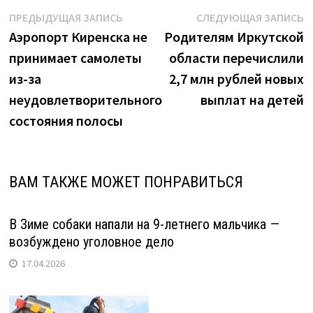
в
Навигация
Предыдущая
С
ПРЕДЫДУЩАЯ ЗАПИСЬ
СЛЕДУЮЩАЯ ЗАПИСЬ
Приангарье"
запись:
з
Аэропорт Киренска не
Родителям Иркутской
по
принимает самолеты
области перечислили
записям
из-за
2,7 млн рублей новых
неудовлетворительного
выплат на детей
состояния полосы
ВАМ ТАКЖЕ МОЖЕТ ПОНРАВИТЬСЯ
В Зиме собаки напали на 9-летнего мальчика —
возбуждено уголовное дело
17.04.2026