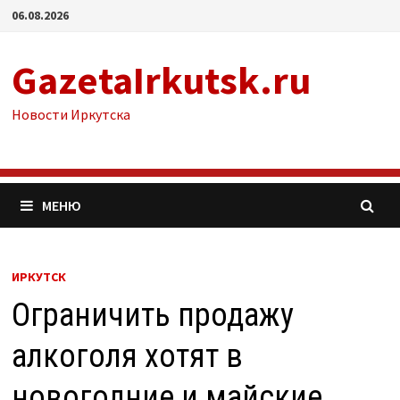
Перейти
06.08.2026
к
содержимому
GazetaIrkutsk.ru
Новости Иркутска
МЕНЮ
ИРКУТСК
Ограничить продажу
алкоголя хотят в
новогодние и майские