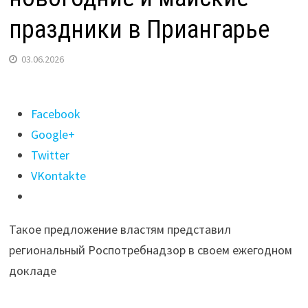
праздники в Приангарье
03.06.2026
Поделиться
Facebook
"Ограничить
Google+
продажу
Twitter
алкоголя
VKontakte
хотят
в
Такое предложение властям представил
новогодние
региональный Роспотребнадзор в своем ежегодном
и
докладе
майские
праздники